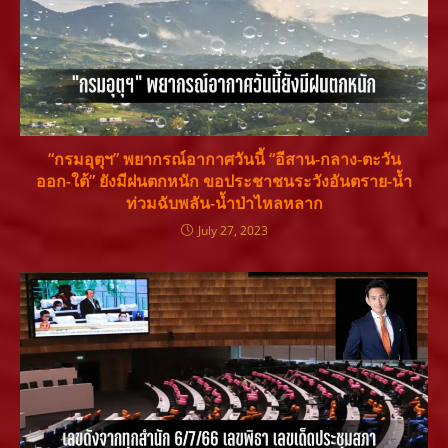
“กรมอุตุฯ” พยากรณ์อากาศวันนี้ “อีสาน-กลาง-ตะวัน
ออก-ใต้” ยังมีฝนตกหนัก ขอประชาชนระวังอันตราย-น้ำ
ท่วมฉับพลัน-น้ำป่าไหลหลาก
July 27, 2023