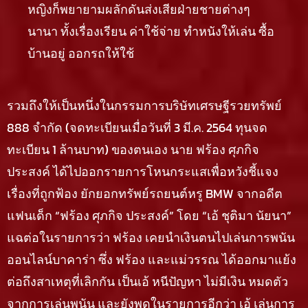
หญิงก็พยายามผลักดันส่งเสียฝ่ายชายต่างๆ
นานา ทั้งเรื่องเรียน ค่าใช้จ่าย ทำหนังให้เล่น ซื้อ
บ้านอยู่ ออกรถให้ใช้
รวมถึงให้เป็นหนึ่งในกรรมการบริษัทเศรษฐีรวยทรัพย์
888 จำกัด (จดทะเบียนเมื่อวันที่ 3 มี.ค. 2564 ทุนจด
ทะเบียน 1 ล้านบาท) ของตนเอง นาย ฟร้อง ศุภกิจ
ประสงค์ ได้ไปออกรายการโหนกระแสเพื่อหวังชี้แจง
เรื่องที่ถูกฟ้อง ยักยอกทรัพย์รถยนต์หรู BMW จากอดีต
แฟนเด็ก “ฟร้อง ศุภกิจ ประสงค์” โดย “เอ้ ชุติมา นัยนา”
แฉต่อในรายการว่า ฟร้อง เคยนำเงินตนไปเล่นการพนัน
ออนไลน์บาคาร่า ซึ่ง ฟร้อง และแม่วรรณ ได้ออกมาแย้ง
ต่อถึงสาเหตุที่เลิกกัน เป็นเอ้ หนีปัญหา ไม่มีเงิน หมดตัว
จากการเล่นพนัน และยังพูดในรายการอีกว่า เอ้ เล่นการ