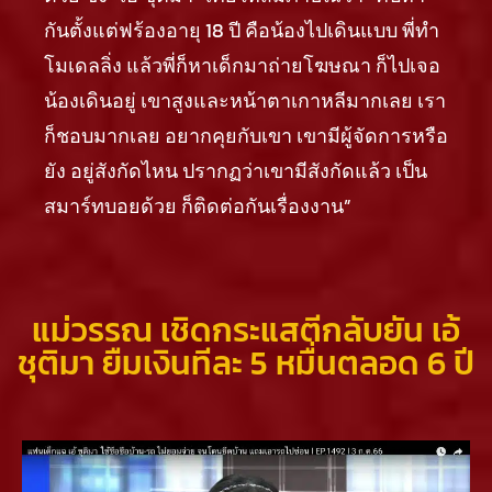
กันตั้งแต่ฟร้องอายุ 18 ปี คือน้องไปเดินแบบ พี่ทำ
โมเดลลิ่ง แล้วพี่ก็หาเด็กมาถ่ายโฆษณา ก็ไปเจอ
น้องเดินอยู่ เขาสูงและหน้าตาเกาหลีมากเลย เรา
ก็ชอบมากเลย อยากคุยกับเขา เขามีผู้จัดการหรือ
ยัง อยู่สังกัดไหน ปรากฏว่าเขามีสังกัดแล้ว เป็น
สมาร์ทบอยด้วย ก็ติดต่อกันเรื่องงาน”
แม่วรรณ เชิดกระแสตีกลับยัน เอ้
ชุติมา ยืมเงินทีละ 5 หมื่นตลอด 6 ปี