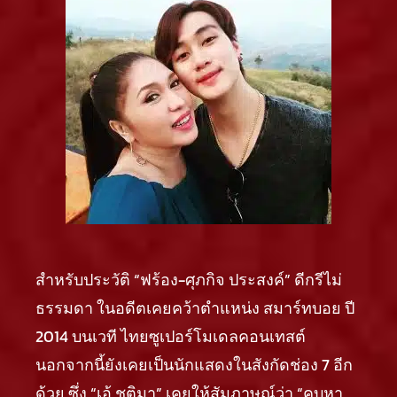
สำหรับประวัติ “ฟร้อง-ศุภกิจ ประสงค์” ดีกรีไม่
ธรรมดา ในอดีตเคยคว้าตำแหน่ง สมาร์ทบอย ปี
2014 บนเวที ไทยซูเปอร์โมเดลคอนเทสต์
นอกจากนี้ยังเคยเป็นนักแสดงในสังกัดช่อง 7 อีก
ด้วย ซึ่ง “เอ้ ชุติมา” เคยให้สัมภาษณ์ว่า “คบหา