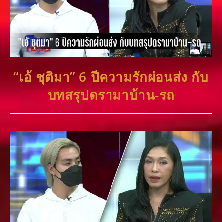
“เอ้ ชุติมา” 6 ปีความรักผ่อนส่ง กับ
บทสรุปดรามาบ้าน-รถ