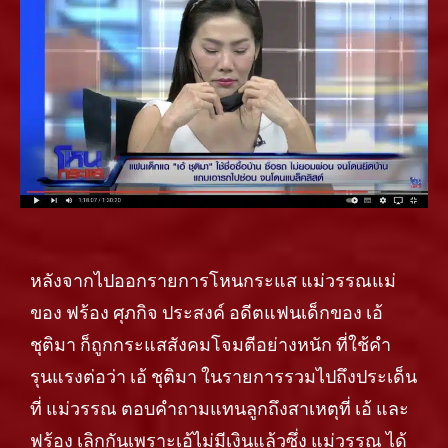
หลังจากไปออกรายการโหนกระแส แม่วรรณแม่
ของ ฟร้อง ศุภกิจ ประสงค์ อดีตแฟนเด็กของ เอ้
ชุติมา ก็ถูกกระแสสังคมโจมตีอย่างหนัก ที่ใช้คำ
รุนแรงต่อว่า เอ้ ชุติมา ในรายการรวมไปถึงประเด็น
ที่ แม่วรรณ ตอบคำถามแทนลูกถึงสาเหตุที่ เอ้ และ
ฟร้อง เลิกกันเพราะเอ้ไม่มีเงินแล้วซึ่ง แม่วรรณ ได้