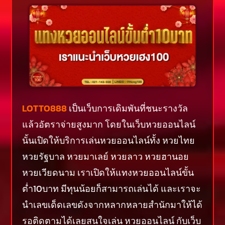
LOTTO888
เป็นเว็บการเดิมพันที่ชนะรางวัล
แล้วอัตราจ่ายสูงมาก โดยในเว็บหวยออนไลน์
นั้นเปิดให้บริการเล่นหวยออนไลน์ทั้ง หวยไทย
หวยรัฐบาล หวยมาเลย์ หวยลาว หวยฮานอย
หวยเวียดนาม เราเปิดให้แทงหวยออนไลน์ขั้น
ต่ำ10บาท มีทุนน้อยก็สามารถเล่นได้ และเราจะ
นำเลขเด็ดเลขดังจากหลากหลายสำนักมาให้ได้
รอติดตามได้เลยสนใจเล่น หวยออนไลน์ กับเว็บ