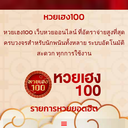
หวยเฮง100
หวยเฮง100 เว็บหวยออนไลน์ ที่อัตราจ่ายสูงที่สุด
ครบวงจรสำหรับนักพนันทั้งหลาย ระบบอัตโนมัติ
สะดวก ทุกการใช้งาน
รายการหวยยอดฮิต