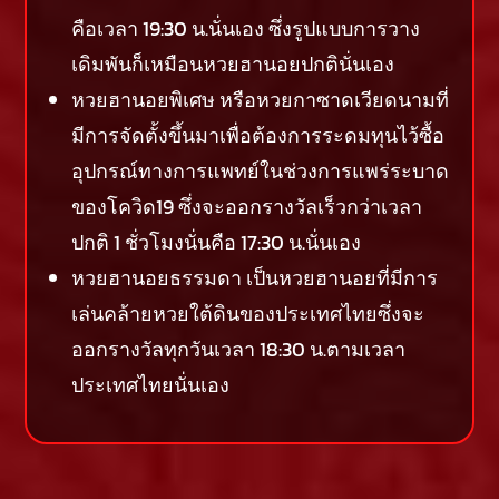
คือเวลา 19:30 น.นั่นเอง ซึ่งรูปแบบการวาง
เดิมพันก็เหมือนหวยฮานอยปกตินั่นเอง
หวยฮานอยพิเศษ หรือหวยกาซาดเวียดนามที่
มีการจัดตั้งขึ้นมาเพื่อต้องการระดมทุนไว้ซื้อ
อุปกรณ์ทางการแพทย์ในช่วงการแพร่ระบาด
ของโควิด19 ซึ่งจะออกรางวัลเร็วกว่าเวลา
ปกติ 1 ชั่วโมงนั่นคือ 17:30 น.นั่นเอง
หวยฮานอยธรรมดา เป็นหวยฮานอยที่มีการ
เล่นคล้ายหวยใต้ดินของประเทศไทยซึ่งจะ
ออกรางวัลทุกวันเวลา 18:30 น.ตามเวลา
ประเทศไทยนั่นเอง