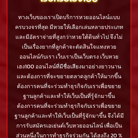
ทางเว็บของเราเปิดบริการหวยออนไลน์แบบ
ครบวงจรที่สุด มีหวยให้เลือกเล่นหลายประเภท
และมีอัตราจ่ายที่สูงกว่าหวยใต้ดินทั่วไป จึงไม่
เป็นเรื่องยากที่ลูกค้าจะตัดสินใจแทงหวย
ออนไลน์กับเรา เว็บเราเป็นเว็บตรง เว็บหวย
เฮง100 ออนไลน์ที่มีชื่อเสียงมาอย่างยาวนาน
และต้องการที่จะขยายตลาดลูกค้าให้มากขึ้น
ต้องการคนที่จะร่วมทำธุรกิจกับเราเพื่อขยาย
ฐานลูกค้าและทำให้เว็บเป็นที่รู้จักมาขึ้น
ต้องการคนที่จะร่วมทำธุรกิจกับเราเพื่อขยาย
ฐานลูกค้าและทำให้เว็บเป็นที่รู้จักมาขึ้น จึงได้มี
การรับสมัครเอเย่นต์เว็บหวยออนไลน์ เพื่อเป็น
ส่วนหนึ่งในการทำธุรกิจร่วมกัน ได้สูงถึง 20 %