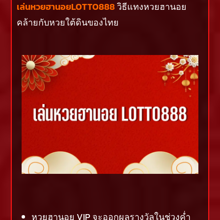
เล่นหวยฮานอยLOTTO888
วิธีแทงหวยฮานอย
คล้ายกับหวยใต้ดินของไทย
หวยฮานอย VIP จะออกผลรางวัลในช่วงค่ำ