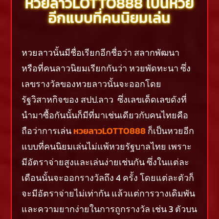
หวยลาวLOTTO888 เป็นหวย
อีกแบบที่คนนิยมเล่น
หวยลาวนั้นมีชื่อเรียกอีกชื่อว่า สลากพัฒนา
หรือที่คนลาวนิยมเรียกกันว่า หวยพัดทะนา ซึ่ง
เลขรางวัลของหวยลาวนั้นจะออกโดย
รัฐวิสาหกิจของ สปป.ลาว ซึ่งเลขเด็ดเลขดังที่
นำมาซื้อกันนั้นก็มีที่มาเช่นเดียวกับคนไทยคือ
ถือว่าการเล่น
หวยลาวLOTTO888
ก็เป็นหวยอีก
แบบที่คนนิยมเล่นไม่แพ้หวยรัฐบาลไทย เพราะ
มีอัตราจ่ายสูงและเล่นง่ายเช่นกัน ซึ่งในแต่ละ
เดือนนั้นจะออกรางวัลถึง 4 ครั้ง
โดยแต่ละตัวก็
จะมีอัตราจ่ายไม่เท่ากัน แล้วแต่การวางเดิมพัน
และความยากง่ายในการถูกรางวัล เช่น 3 ตัวบน