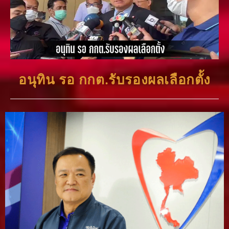
อนุทิน รอ กกต.รับรองผลเลือกตั้ง